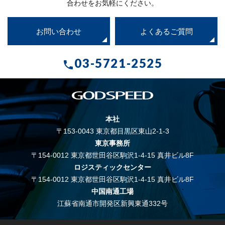
合わせをお気軽にください。
お問い合わせ
よくあるご質問
03-5721-2525
call
本社
〒153-0043 東京都目黒区東山2-1-3
東京事務所
〒154-0012 東京都世田谷区駒沢1-4-15 真井ビル8F
ロジスティックセンター
〒154-0012 東京都世田谷区駒沢1-4-15 真井ビル8F
中国南通工場
江蘇省南通市開発区新興東通332号