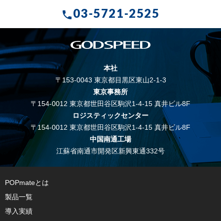
03-5721-2525
call
本社
〒153-0043 東京都目黒区東山2-1-3
東京事務所
〒154-0012 東京都世田谷区駒沢1-4-15 真井ビル8F
ロジスティックセンター
〒154-0012 東京都世田谷区駒沢1-4-15 真井ビル8F
中国南通工場
江蘇省南通市開発区新興東通332号
POPmateとは
製品一覧
導入実績