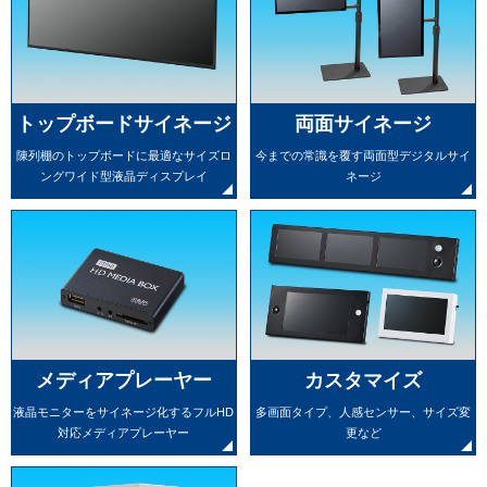
トップボードサイネージ
両面サイネージ
陳列棚のトップボードに最適な
サイズロ
今までの常識を覆す
両面型デジタルサイ
ングワイド型液晶ディスプレイ
ネージ
メディアプレーヤー
カスタマイズ
液晶モニターをサイネージ化する
フルHD
多画面タイプ、人感センサー、
サイズ変
対応メディアプレーヤー
更など