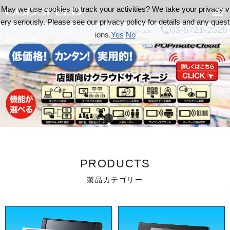
May we use cookies to track your activities? We take your privacy v
ery seriously. Please see our privacy policy for details and any quest
03-5721-2525
call
営業時間9:00〜18:00
ions.
Yes
No
PRODUCTS
製品カテゴリー